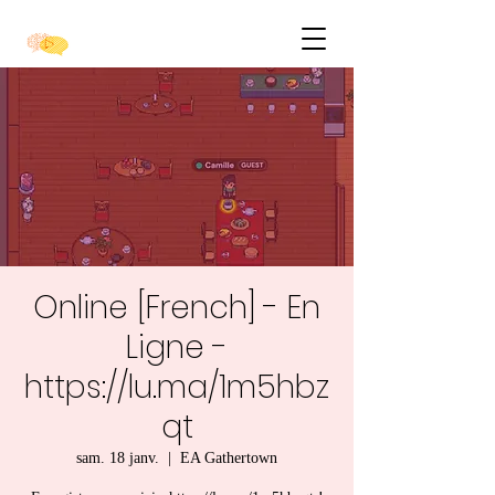
Online [French] - En
Ligne -
https://lu.ma/1m5hbz
qt
sam. 18 janv.
  |  
EA Gathertown