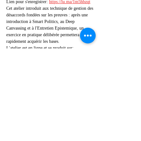
Lien pour s'enregistrer: 
https://lu.ma/1m5hbzqt
Cet atelier introduit aux technique de gestion des 
désaccords fondées sur les preuves : après une 
introduction à Smart Politics, au Deep 
Canvassing et à l'Entretien Epistemique, un 
exercice en pratique délibérée permettera de 
rapidement acquérir les bases.
L'atelier est en ligne et se produit sur: 
https://app.gather.town/app/Yhi4XYj0zFNWuUN
v/EA%20coworking%20and%20lounge
Le jour de l'atelier, je serai présent à l'heure 
exact au "lieu d'entrée" et attendrai 10 minutes 
le temps que tout le monde se connecte. Vous 
recevrez des indications plus détaillées la veille.
Partager cet événement